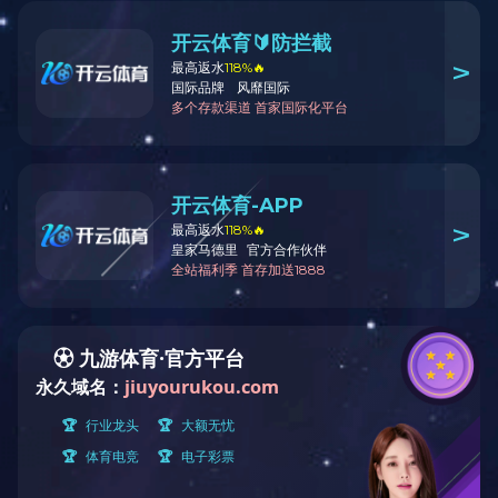
开云手机网_开云(中国)
N-甲基开云手机网_开云
(中国)
75-12-7
123-39-7