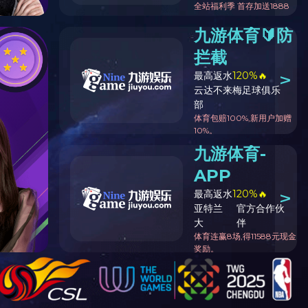
云手机网_开云
N,N-二乙基...
一甲胺
中国)
617-84-5
74-89-5
-45-2