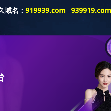
品中心
新闻中心
厂容厂貌
企业荣誉
销售网