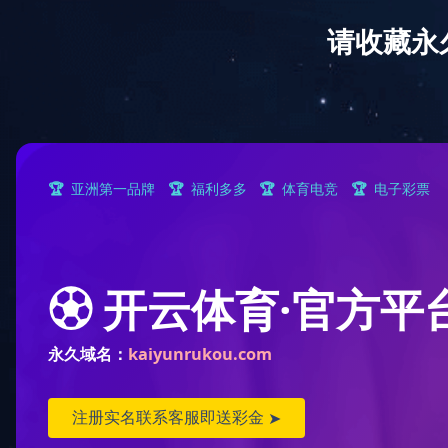
网站首页
公司简介
产