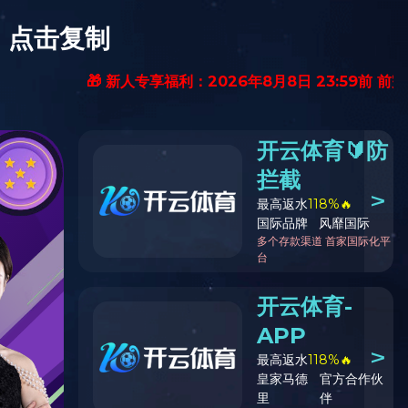
络
在线留言
开云手机网_开云(中国)
ENGLISH