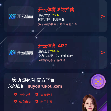
开云手机网_开云(中国)
N-甲基开云手机网_开云
(中国)
75-12-7
123-39-7