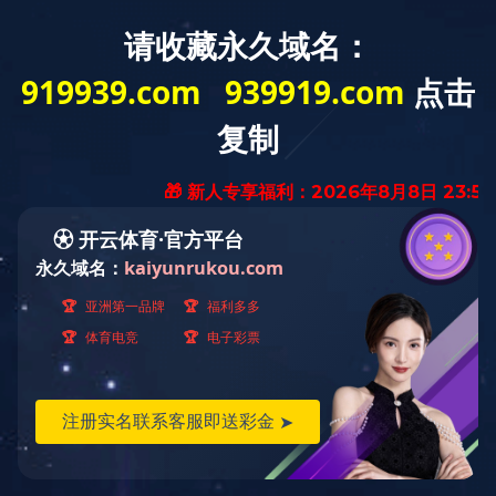
网站首页
公司简介
产