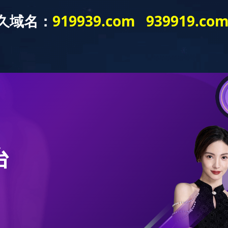
品中心
新闻中心
厂容厂貌
企业荣誉
销售网