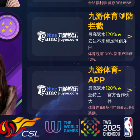
云手机网_开云
N,N-二乙基...
一甲胺
中国)
617-84-5
74-89-5
-45-2