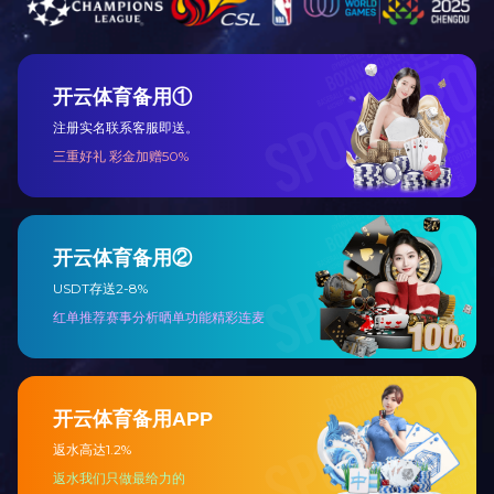
三、承担评价工作的环评机构名称及联系
1、环评单位：南京国环科技股份有限公司
2、联系人：张工
3、联系电话：025-86773137