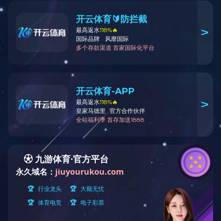
开云手机网_开云(中国)
N-甲基开云手机网_开云
(中国)
75-12-7
123-39-7