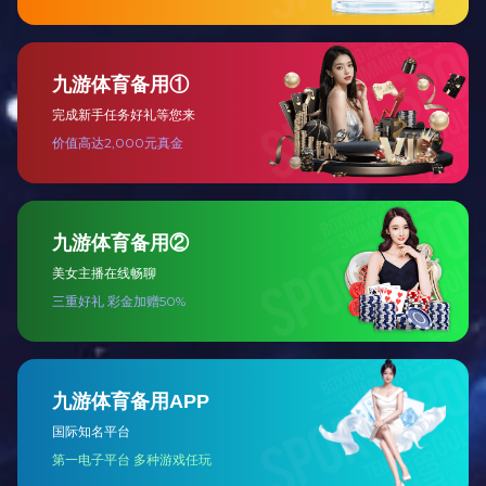
本公司有开云手机网_开云(中国
胺、N,N-二乙基开云手机网_
产品满足市场需求。
始