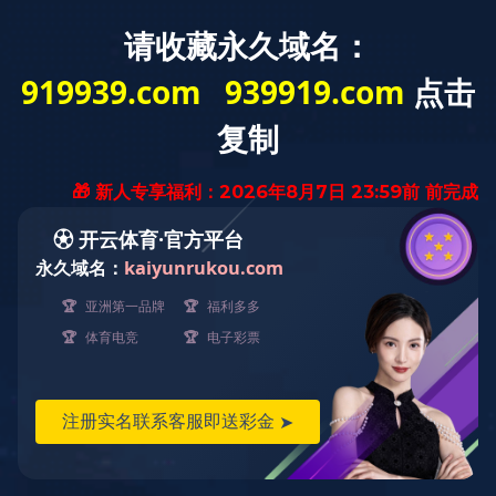
网站首页
公司简介
产